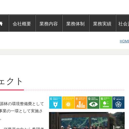
会社概要
業務内容
業務体制
業務実績
社会
HOM
ェクト
源林の環境整備費として
事業の一環として実施さ
。