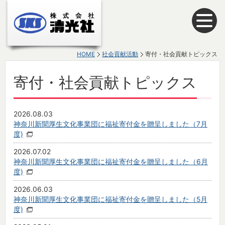
HOME
社会貢献活動
寄付・社会貢献トピックス
寄付・社会貢献トピックス
2026.08.03
神奈川新聞厚生文化事業団に福祉寄付金を贈呈しました（7月
度)
2026.07.02
神奈川新聞厚生文化事業団に福祉寄付金を贈呈しました（6月
度)
2026.06.03
神奈川新聞厚生文化事業団に福祉寄付金を贈呈しました（5月
度)