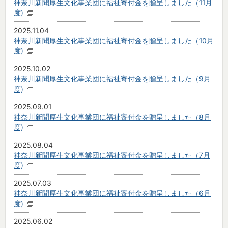
神奈川新聞厚生文化事業団に福祉寄付金を贈呈しました（11月
度)
2025.11.04
神奈川新聞厚生文化事業団に福祉寄付金を贈呈しました（10月
度)
2025.10.02
神奈川新聞厚生文化事業団に福祉寄付金を贈呈しました（9月
度)
2025.09.01
神奈川新聞厚生文化事業団に福祉寄付金を贈呈しました（8月
度)
2025.08.04
神奈川新聞厚生文化事業団に福祉寄付金を贈呈しました（7月
度)
2025.07.03
神奈川新聞厚生文化事業団に福祉寄付金を贈呈しました（6月
度)
2025.06.02